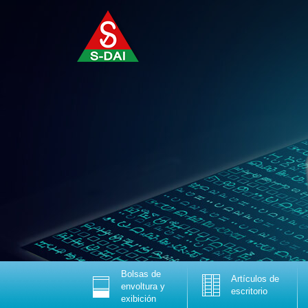
Bolsas de
Artículos de
envoltura y
escritorio
exibición