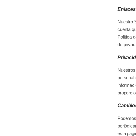
Enlaces 
Nuestro S
cuenta qu
Política 
de privac
Privacid
Nuestros 
personal
informaci
proporci
Cambios 
Podemos a
periódica
esta pági