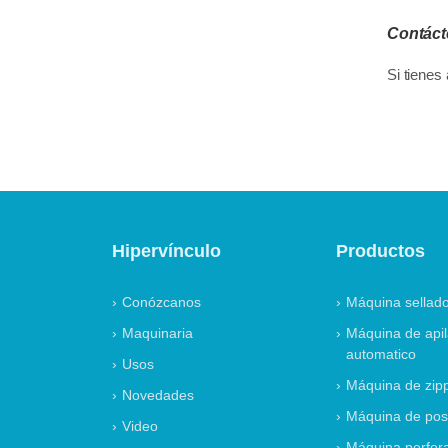
Contác
Si tienes
Conózcanos
Máquina sellado
Maquinaria
Máquina de api
automatico
Usos
Máquina de zip
Novedades
Máquina de pos
Video
Máquina perfor