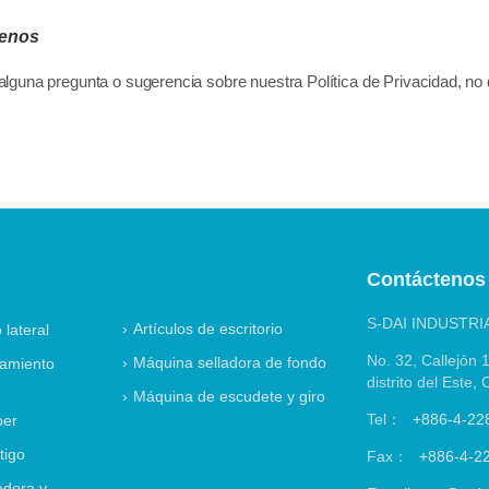
tenos
 alguna pregunta o sugerencia sobre nuestra Política de Privacidad, no
S-DAI INDUSTRIA
Artículos de escritorio
 lateral
No. 32, Callejón 1
Máquina selladora de fondo
lamiento
distrito del Este
Máquina de escudete y giro
Tel：
+886-4-22
per
tigo
Fax：
+886-4-2
adora y