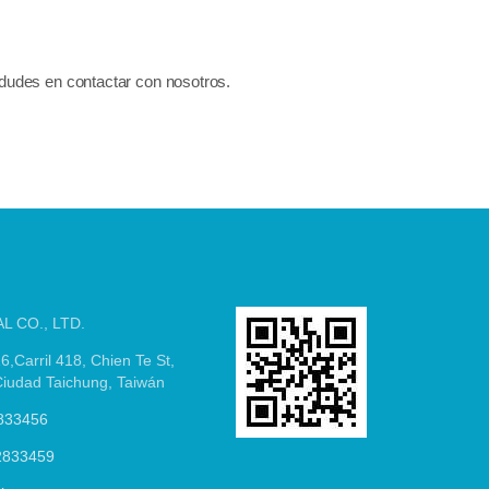
 dudes en contactar con nosotros.
L CO., LTD.
6,Carril 418, Chien Te St,
, Ciudad Taichung, Taiwán
833456
2833459