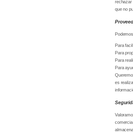
rechazar 
que no pu
Proveed
Podemos e
Para facil
Para prop
Para real
Para ayud
Queremos 
es realiz
informaci
Segurid
Valoramos
comercial
almacenam