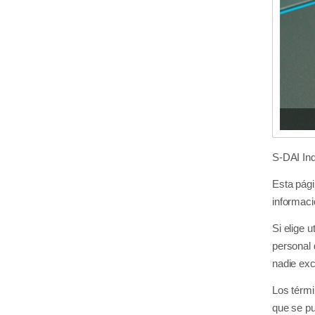
S-DAI Ind
Esta pági
informació
Si elige u
personal 
nadie exc
Los térmi
que se pu