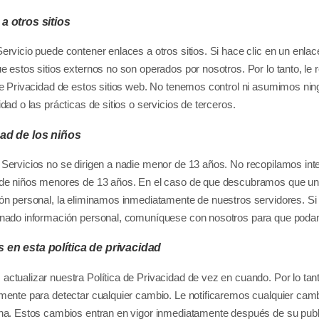
a otros sitios
ervicio puede contener enlaces a otros sitios. Si hace clic en un enlace
e estos sitios externos no son operados por nosotros. Por lo tanto, 
de Privacidad de estos sitios web. No tenemos control ni asumimos ning
idad o las prácticas de sitios o servicios de terceros.
ad de los niños
Servicios no se dirigen a nadie menor de 13 años. No recopilamos inte
 de niños menores de 13 años. En el caso de que descubramos que un
ón personal, la eliminamos inmediatamente de nuestros servidores. Si 
onado información personal, comuníquese con nosotros para que poda
en esta política de privacidad
ctualizar nuestra Política de Privacidad de vez en cuando. Por lo ta
mente para detectar cualquier cambio. Le notificaremos cualquier camb
na. Estos cambios entran en vigor inmediatamente después de su publ