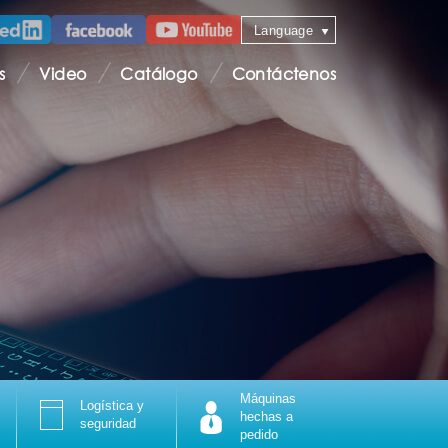
Language
s
Video
Catálogo
Contáctenos
Máquinas
Logística y
hechas a
seguridad
pedido