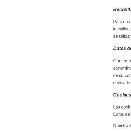
Recopil
Para una 
identific
se utiliza
Datos de
Queremos 
denomina 
de su com
dedicado 
Cookie
Las cooki
Estos se 
Nuestro s