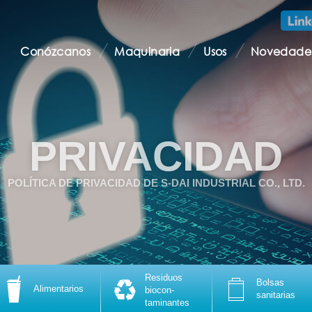
Conózcanos
Maquinaria
Usos
Novedade
PRIVACIDAD
POLÍTICA DE PRIVACIDAD DE S-DAI INDUSTRIAL CO., LTD.
Residuos
Bolsas
Alimentarios
biocon-
sanitarias
taminantes