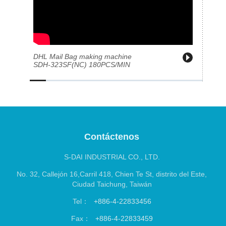
DHL Mail Bag making machine
SDH-323SF(NC) 180PCS/MIN
S-DAI INDUSTRIAL CO., LTD.
No. 32, Callejón 16,Carril 418, Chien Te St, distrito del Este,
Ciudad Taichung, Taiwán
Tel：
+886-4-22833456
Fax：
+886-4-22833459