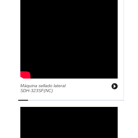
Máquina sellado lateral
SDH-323SF(NC)