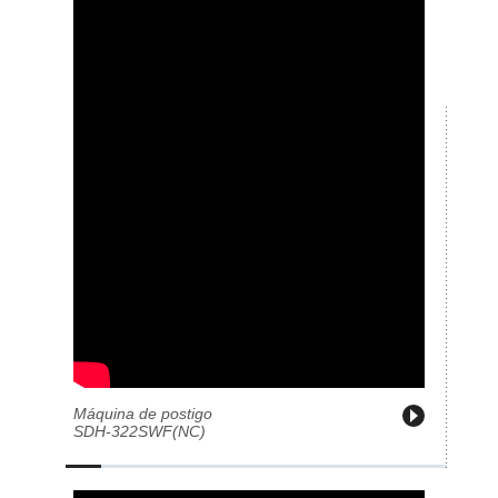
Máquina de postigo
SDH-322SWF(NC)