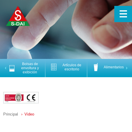
Bolsas de
Artículos de
Alimentarios
Previous
Nex
envoltura y
escritorio
exibición
Principal
Video