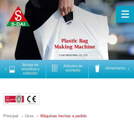
Bolsas de
Artículos de
Alimentarios
Previous
Nex
envoltura y
escritorio
exibición
Principal
Usos
Máquinas hechas a pedido