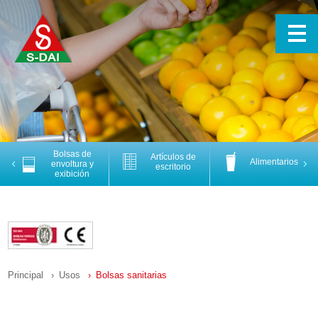
Bolsas de
Artículos de
Alimentarios
Previous
Nex
envoltura y
escritorio
exibición
Principal
Usos
Bolsas sanitarias