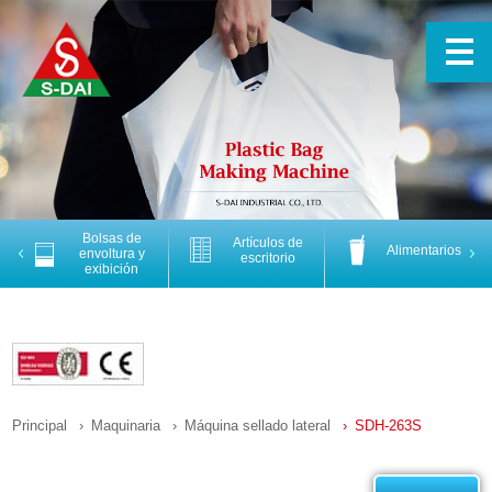
Bolsas de
Artículos de
Alimentarios
Previous
Nex
envoltura y
escritorio
exibición
Principal
Maquinaria
Máquina sellado lateral
SDH-263S