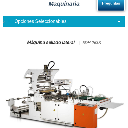
Maquinaria
Preguntas
Opciones Seleccionables
Máquina sellado lateral
SDH-263S