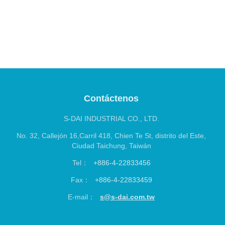
S-DAI INDUSTRIAL CO., LTD.
No. 32, Callejón 16,Carril 418, Chien Te St, distrito del Este,
Ciudad Taichung, Taiwán
Tel：
+886-4-22833456
Fax：
+886-4-22833459
E-mail：
s@s-dai.com.tw