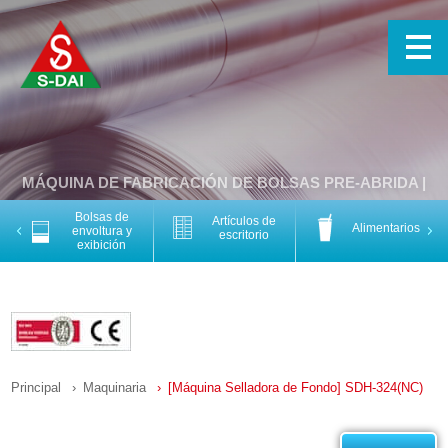
MÁQUINA DE FABRICACIÓN DE BOLSAS PRE-ABRIDA |
Bolsas de
Artículos de
Alimentarios
Previous
Nex
envoltura y
escritorio
exibición
Principal
Maquinaria
[Máquina Selladora de Fondo] SDH-324(NC)