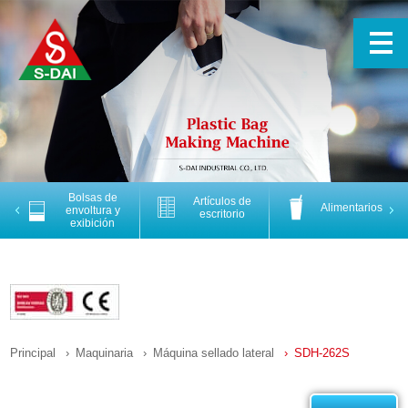
Bolsas de
Artículos de
Alimentarios
Previous
Nex
envoltura y
escritorio
exibición
Principal
Maquinaria
Máquina sellado lateral
SDH-262S