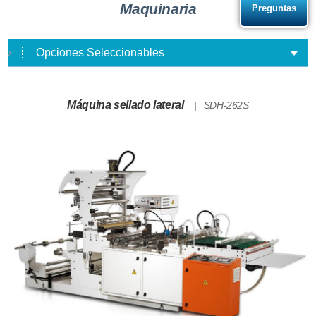
Maquinaria
Preguntas
Opciones Seleccionables
Máquina sellado lateral
SDH-262S