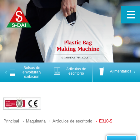
Bolsas de
Artículos de
Alimentarios
Previous
Nex
envoltura y
escritorio
exibición
Principal
Maquinaria
Artículos de escritorio
E310-S