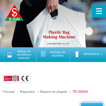
Bolsas de
Artículos de
Alimentarios
Previous
Nex
envoltura y
escritorio
exibición
Principal
Maquinaria
Máquina de plegado
TB-1500AE