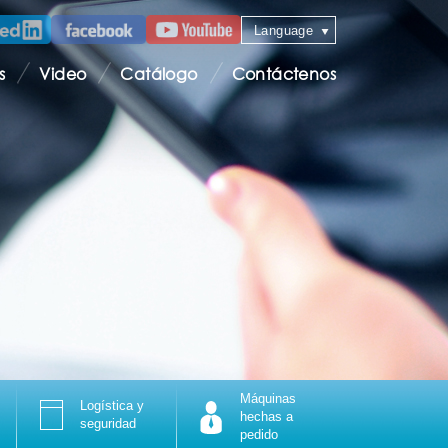
Language
s
Video
Catálogo
Contáctenos
Máquinas
Logística y
hechas a
seguridad
pedido