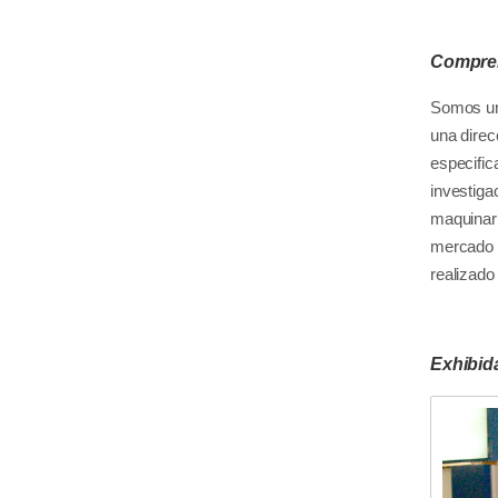
Compren
Somos un 
una direc
especific
investiga
maquinari
mercado e
realizado
Exhibid