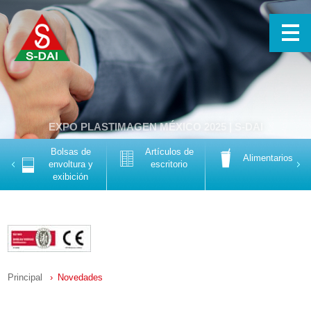
EXPO PLASTIMAGEN MÉXICO 2025
| S-DAI
Bolsas de
Artículos de
Alimentarios
Previous
Nex
envoltura y
escritorio
exibición
Principal
Novedades