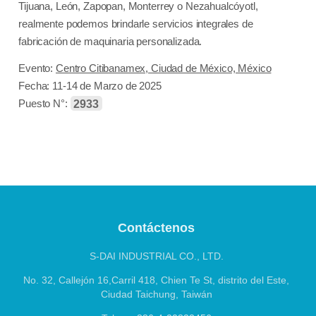
Tijuana, León, Zapopan, Monterrey o Nezahualcóyotl,
realmente podemos brindarle servicios integrales de
fabricación de maquinaria personalizada.
Evento:
Centro Citibanamex, Ciudad de México, México
Fecha: 11-14 de Marzo de 2025
2933
Puesto N°:
S-DAI INDUSTRIAL CO., LTD.
No. 32, Callejón 16,Carril 418, Chien Te St, distrito del Este,
Ciudad Taichung, Taiwán