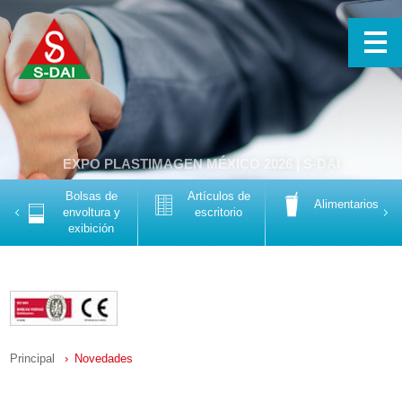
EXPO PLASTIMAGEN MÉXICO 2026
| S-DAI
Bolsas de
Artículos de
Alimentarios
Previous
Nex
envoltura y
escritorio
exibición
Principal
Novedades